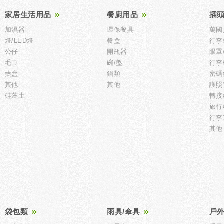
家居生活用品
餐廚用品
插頭
加濕器
環保餐具
萬國
燈/LED燈
餐盒
行李
公仔
開瓶器
眼罩
毛巾
碗/盤
行李
藥盒
鍋類
密碼
其他
其他
護照
硅藻土
轉接
旅行
行李
其他
袋包類
雨具/傘具
戶