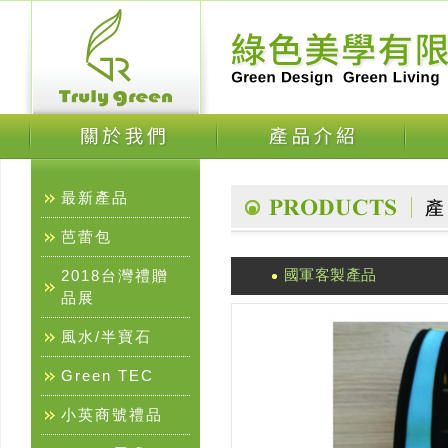
最新產品
芭蕾包
國軍客製產品
2018台灣禮贈
品展
風水/半寶石
Green TEC
小英商號禮品