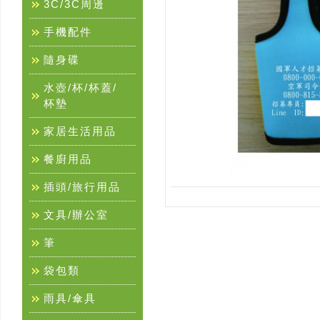
3C/3C周邊
手機配件
隨身碟
水壺/杯/杯蓋/
杯墊
家居生活用品
餐廚用品
插頭/旅行用品
文具/辦公室
筆
袋包類
雨具/傘具