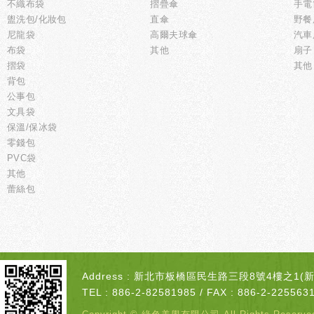
不織布袋
摺疊傘
手電
盥洗包/化妝包
直傘
野餐
尼龍袋
高爾夫球傘
汽車
布袋
其他
扇子
摺袋
其他
背包
公事包
文具袋
保溫/保冰袋
零錢包
PVC袋
其他
蕾絲包
Address : 新北市板橋區民生路三段8號4樓之1
TEL : 886-2-82581985 / FAX : 886-2-2255631