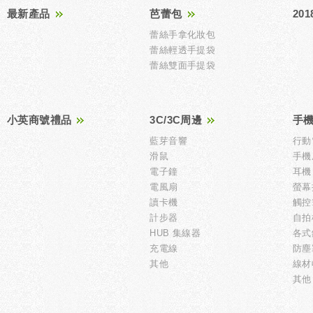
最新產品
芭蕾包
20
蕾絲手拿化妝包
蕾絲輕透手提袋
蕾絲雙面手提袋
小英商號禮品
3C/3C周邊
手
藍芽音響
行動
滑鼠
手機
電子鐘
耳機
電風扇
螢幕
讀卡機
觸控
計步器
自拍
HUB 集線器
各式
充電線
防塵
其他
線材
其他