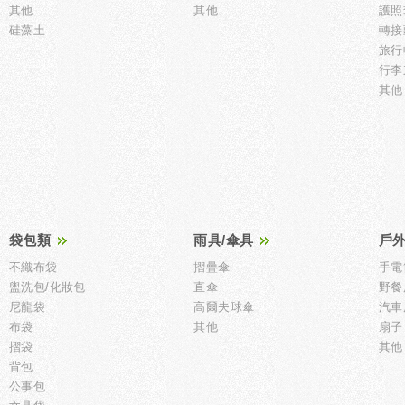
其他
其他
護照
硅藻土
轉接
旅行
行李
其他
袋包類
雨具/傘具
戶
不織布袋
摺疊傘
手電
盥洗包/化妝包
直傘
野餐
尼龍袋
高爾夫球傘
汽車
布袋
其他
扇子
摺袋
其他
背包
公事包