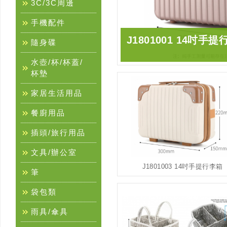
3C/3C周邊
手機配件
J1801001 14吋手
隨身碟
水壺/杯/杯蓋/
杯墊
家居生活用品
餐廚用品
插頭/旅行用品
文具/辦公室
J1801003 14吋手提行李箱
筆
袋包類
雨具/傘具