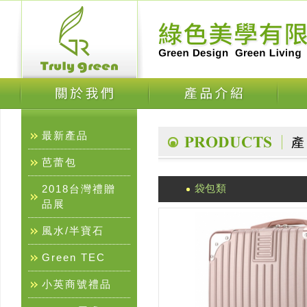
最新產品
芭蕾包
袋包類
2018台灣禮贈
品展
風水/半寶石
Green TEC
小英商號禮品