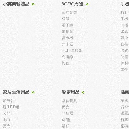
小英商號禮品
3C/3C周邊
手
藍芽音響
行動
滑鼠
手機
電子鐘
耳機
電風扇
螢幕
讀卡機
觸控
計步器
自拍
HUB 集線器
各式
充電線
防塵
其他
線材
其他
家居生活用品
餐廚用品
插頭
加濕器
環保餐具
萬國
燈/LED燈
餐盒
行李
公仔
開瓶器
眼罩
毛巾
碗/盤
行李
藥盒
鍋類
密碼