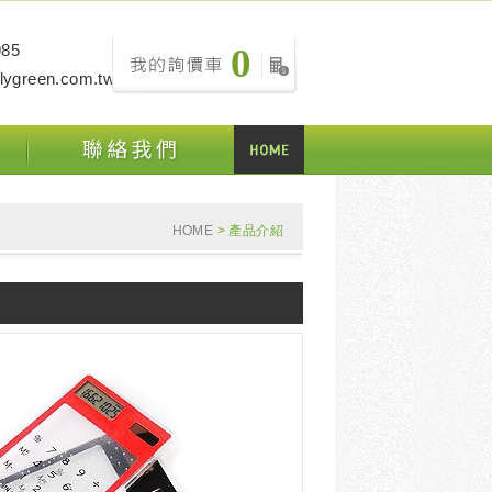
985
0
ulygreen.com.tw
HOME
> 產品介紹