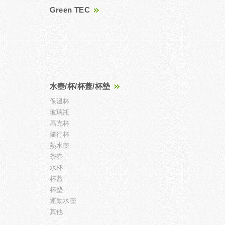
Green TEC
水壺/杯/杯蓋/杯墊
保溫杯
玻璃瓶
馬克杯
隨行杯
熱水壺
茶壺
水杯
杯蓋
杯墊
運動水壺
其他