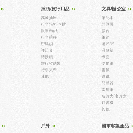
插頭/旅行用品
文具/辦公室
萬國插座
筆記本
行李箱/行李牌
計算機
眼罩/頸枕
膠台
行李磅秤
筆筒
密碼鎖
捲尺/尺
護照套
滑鼠墊
轉接頭
卡套
旅行收納袋
便條紙
行李束帶
書籤
其他
磁鐵
簡報器
雷射筆
名片夾/名片盒
釘書機
其他
戶外
國軍客製產品