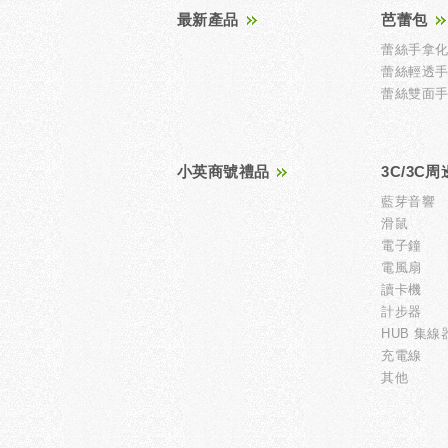
最新產品
芭蕾包
蕾絲手拿
蕾絲輕透
蕾絲雙面
小英商號禮品
3C/3C周
藍芽音響
滑鼠
電子鐘
電風扇
讀卡機
計步器
HUB 集線
充電線
其他