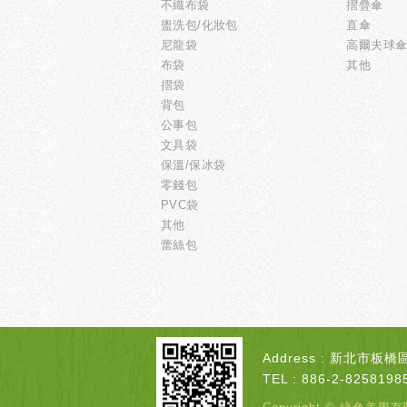
不織布袋
摺疊傘
盥洗包/化妝包
直傘
尼龍袋
高爾夫球
布袋
其他
摺袋
背包
公事包
文具袋
保溫/保冰袋
零錢包
PVC袋
其他
蕾絲包
Address : 新北
TEL : 886-2-82581985