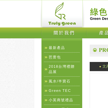
最新產品
芭蕾包
文
2018台灣禮贈
品展
風水/半寶石
Green TEC
小英商號禮品