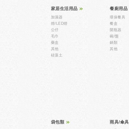
家居生活用品
餐廚用品
加濕器
環保餐具
燈/LED燈
餐盒
公仔
開瓶器
毛巾
碗/盤
藥盒
鍋類
其他
其他
硅藻土
袋包類
雨具/傘具