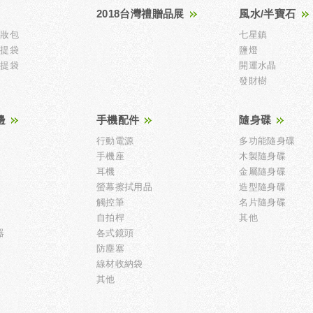
2018台灣禮贈品展
風水/半寶石
化妝包
七星鎮
手提袋
鹽燈
手提袋
開運水晶
發財樹
邊
手機配件
隨身碟
行動電源
多功能隨身碟
手機座
木製隨身碟
耳機
金屬隨身碟
螢幕擦拭用品
造型隨身碟
觸控筆
名片隨身碟
自拍桿
其他
器
各式鏡頭
防塵塞
線材收納袋
其他