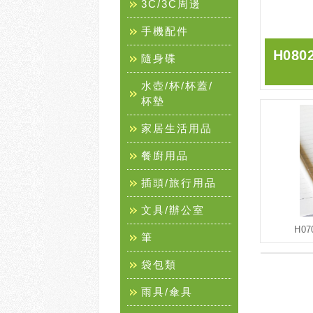
3C/3C周邊
手機配件
H08
隨身碟
水壺/杯/杯蓋/
杯墊
家居生活用品
餐廚用品
插頭/旅行用品
文具/辦公室
H0
筆
袋包類
雨具/傘具