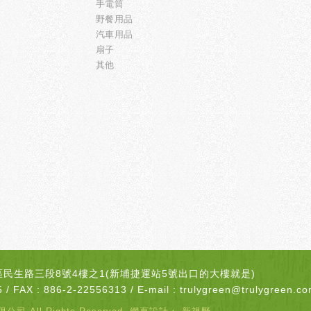
手電筒
野餐用品
傘
汽車用品
扇子
其他
市板橋區民生路三段8號4樓之1(新埔捷運站5號出口的大樓就是)
 / FAX : 886-2-22556313 / E-mail :
trulygreen@trulygreen.co